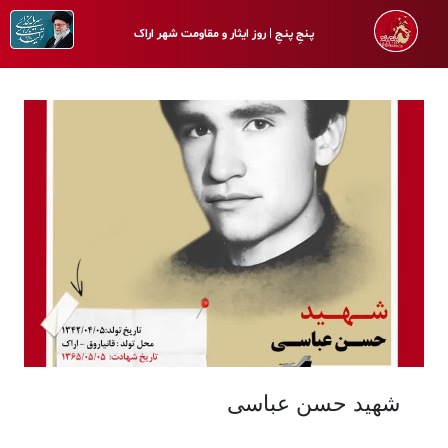
پـنجِ پنـجِ | روز ایثار و مقاومت شهر اراک
شهید حسن عباسی