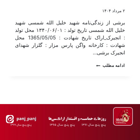
۲ مرداد ۱۴۰۴
برشی از زندگی‌نامه شهید خلیل الله شمسی شهید
خلیل الله شمسی تاریخ تولد : ۱۳۴۰/۰۶/۰۱ محل تولد
: انجیرک_اراک تاریخ شهادت : 1365/05/05 محل
شهادت : کارخانه واگن پارس مزار : گلزار شهدای
انجیرک برشی…
ادامه مطلب
پـنجِ پنـج سـال ۱۳۶۱ پـنجِ پنـج سـال ۱۳۶۵
پـنجِ پنـجِ سـال ۱۳۶۷