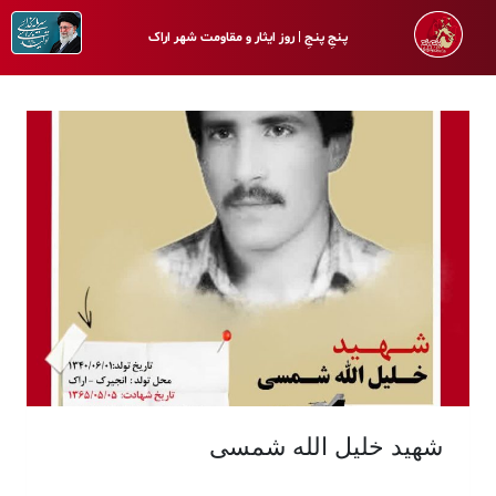
پـنجِ پنـجِ | روز ایثار و مقاومت شهر اراک
شهید خلیل الله شمسی