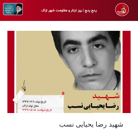
پـنجِ پنـجِ | روز ایثار و مقاومت شهر اراک
شهید رضا یحیایی نسب