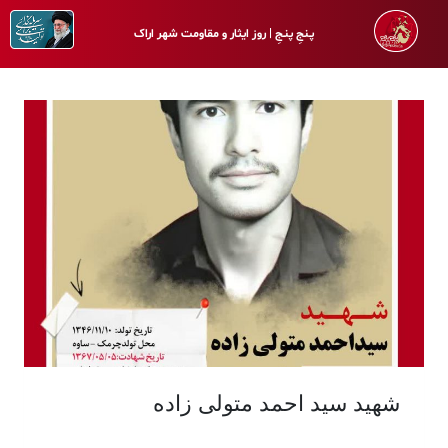
پـنجِ پنـجِ | روز ایثار و مقاومت شهر اراک
شهید سید احمد متولی زاده