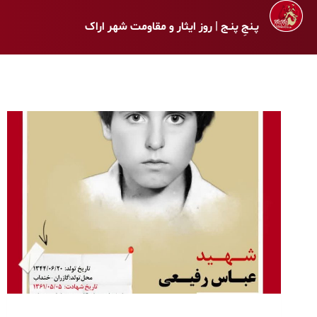
پـنجِ پنـج | روز ایثار و مقاومت شهر اراک