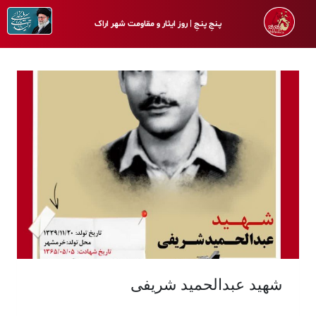
پـنجِ پنـجِ | روز ایثار و مقاومت شهر اراک
شهید عبدالحمید شریفی