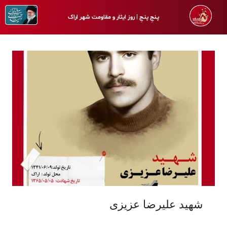
پـنجِ پنـجِ | روز ایثار و مقاومت شهر اراک
شهید علیرضا عزیزی