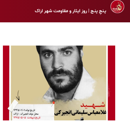
پـنجِ پنـج | روز ایثار و مقاومت شهر اراک