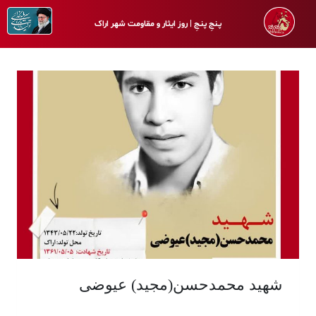
پـنجِ پنـجِ | روز ایثار و مقاومت شهر اراک
شهید محمدحسن(مجید) عیوضی