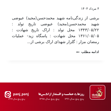
۴ مرداد ۱۴۰۴
برشی از زندگی‌نامه شهید محمدحسن(مجید) عیوضی
شهید محمدحسن(مجید) عیوضی تاریخ تولد :
۱۳۴۳/۰۵/۲۲ محل تولد : اراک تاریخ شهادت :
۱۳۶۱/۰۵/۰۵ محل شهادت : پاسگاه زید- عملیات
رمضان مزار : گلزار شهدای اراک برشی از…
ادامه مطلب
پـنجِ پنـج سـال ۱۳۶۱ پـنجِ پنـج سـال ۱۳۶۵
پـنجِ پنـجِ سـال ۱۳۶۷