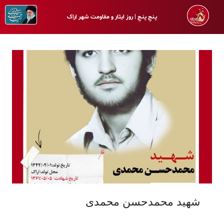
پـنجِ پنـجِ | روز ایثار و مقاومت شهر اراک
شهید محمدحسن محمدی