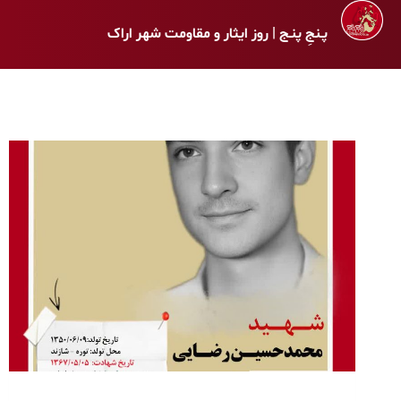
پـنجِ پنـج | روز ایثار و مقاومت شهر اراک