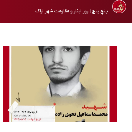
پـنجِ پنـج | روز ایثار و مقاومت شهر اراک