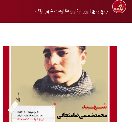
پـنجِ پنـج | روز ایثار و مقاومت شهر اراک