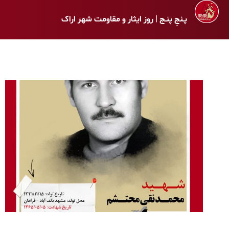
پـنجِ پنـج | روز ایثار و مقاومت شهر اراک