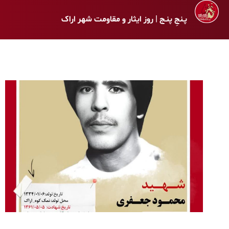
پـنجِ پنـج | روز ایثار و مقاومت شهر اراک