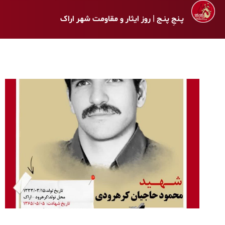
پـنجِ پنـج | روز ایثار و مقاومت شهر اراک