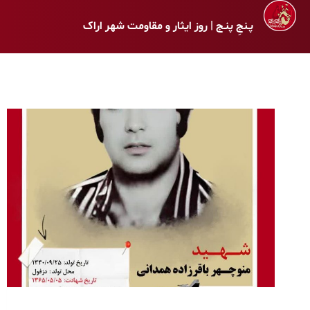
پـنجِ پنـج | روز ایثار و مقاومت شهر اراک