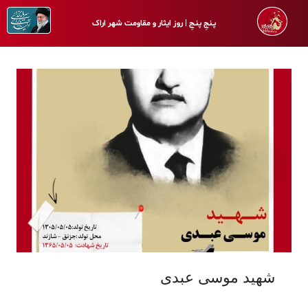
پـنجِ پنـجِ | روز ایثار و مقاومت شهر اراک
شهید موسی عبدی