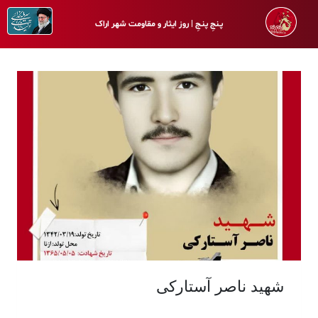
پـنجِ پنـجِ | روز ایثار و مقاومت شهر اراک
شهید ناصر آستارکی