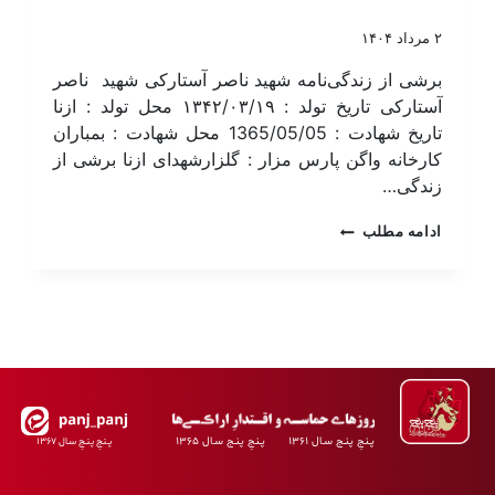
۲ مرداد ۱۴۰۴
برشی از زندگی‌نامه شهید ناصر آستارکی شهید ناصر
آستارکی تاریخ تولد : ۱۳۴۲/۰۳/۱۹ محل تولد : ازنا
تاریخ شهادت : 1365/05/05 محل شهادت : بمباران
کارخانه واگن پارس مزار : گلزارشهدای ازنا برشی از
زندگی…
ادامه مطلب
پـنجِ پنـج سـال ۱۳۶۱ پـنجِ پنـج سـال ۱۳۶۵
پـنجِ پنـجِ سـال ۱۳۶۷