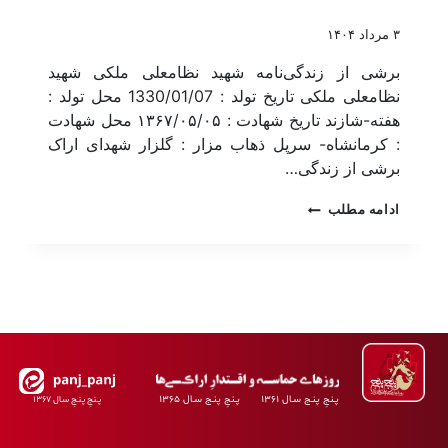
۳ مرداد ۱۴۰۴
برشی از زندگی‌نامه شهید نظامعلی ملکی شهید
نظامعلی ملکی تاریخ تولد : 1330/01/07 محل تولد :
هفته-شازند تاریخ شهادت : ۱۳۶۷/۰۵/۰۵ محل شهادت
: کرمانشاه- سرپل ذهاب مزار : گلزار شهدای اراک
برشی از زندگی…
ادامه مطلب
پـنجِ پنـج سـال ۱۳۶۱ پـنجِ پنـج سـال ۱۳۶۵
پـنجِ پنـجِ سـال ۱۳۶۷