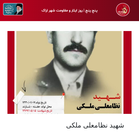
پـنجِ پنـجِ | روز ایثار و مقاومت شهر اراک
شهید نظامعلی ملکی