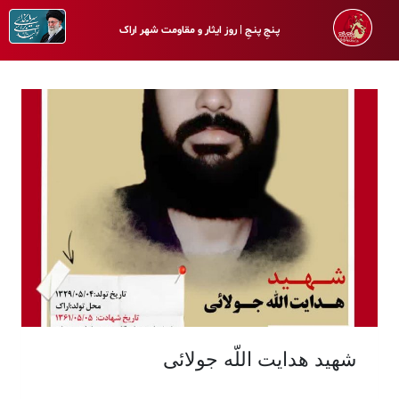
پـنجِ پنـجِ | روز ایثار و مقاومت شهر اراک
شهید هدایت اللّه جولائی