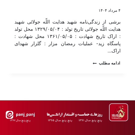
۴ مرداد ۱۴۰۴
برشی از زندگی‌نامه شهید هدایت اللّه جولائی شهید
هدایت اللّه جولائی تاریخ تولد : ۱۳۲۹/۰۵/۰۴ محل تولد
: اراک تاریخ شهادت : ۱۳۶۱/۰۵/۰۵ محل شهادت :
پاسگاه زید- عملیات رمضان مزار : گلزار شهدای
اراک…
ادامه مطلب
پـنجِ پنـج سـال ۱۳۶۱ پـنجِ پنـج سـال ۱۳۶۵
پـنجِ پنـجِ سـال ۱۳۶۷