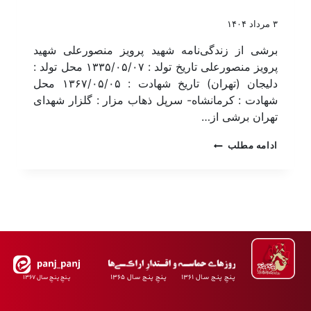
۳ مرداد ۱۴۰۴
برشی از زندگی‌نامه شهید پرویز منصورعلی شهید
پرویز منصورعلی تاریخ تولد : ۱۳۳۵/۰۵/۰۷ محل تولد :
دلیجان (تهران) تاریخ شهادت : ۱۳۶۷/۰۵/۰۵ محل
شهادت : کرمانشاه- سرپل ذهاب مزار : گلزار شهدای
تهران برشی از…
ادامه مطلب
پـنجِ پنـج سـال ۱۳۶۱ پـنجِ پنـج سـال ۱۳۶۵
پـنجِ پنـجِ سـال ۱۳۶۷