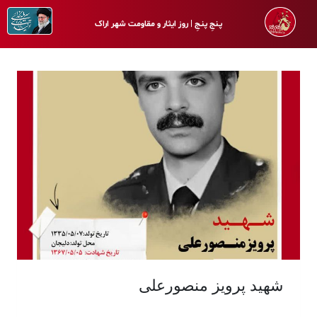
پـنجِ پنـجِ | روز ایثار و مقاومت شهر اراک
شهید پرویز منصورعلی