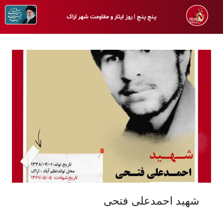
پـنجِ پنـجِ | روز ایثار و مقاومت شهر اراک
شهید احمدعلی فتحی