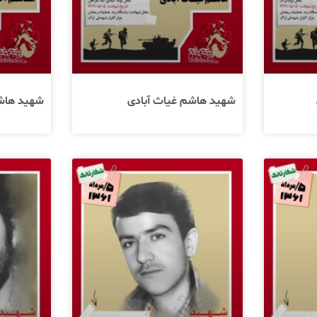
شهید هاشم غیاث آبادی
شهید هاش