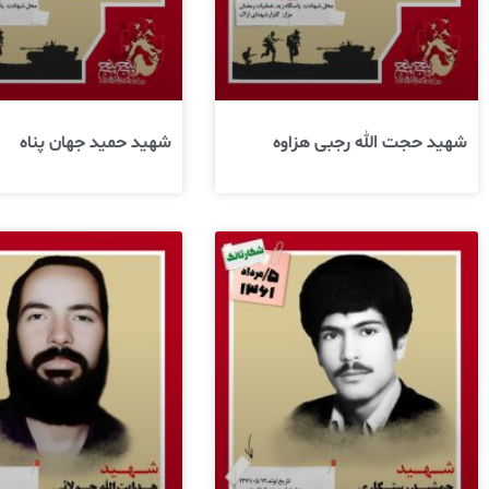
شهید حجت الله رجبی هزاوه
شهید حمید جهان پناه