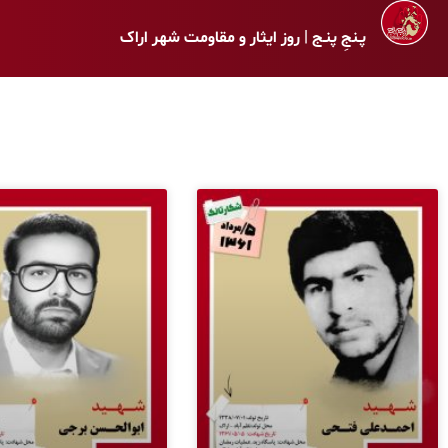
پـنجِ پنـج | روز ایثار و مقاومت شهر اراک