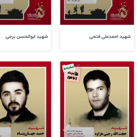
شهید احمدعلی فتحی
شهید ابوالحسن برجی