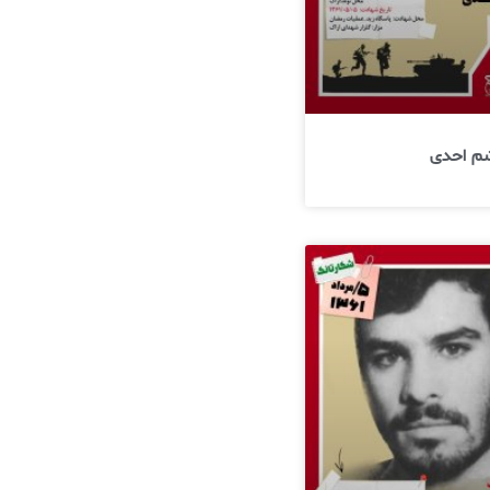
م احدی